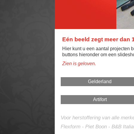
Eén beeld zegt meer dan
Hier kunt u een aantal projecten b
buttons hieronder om een slidesho
Zien is geloven.
Gelderland
Artifort
Voor herstoffering van alle merke
Flexform - Piet Boon - B&B Italia