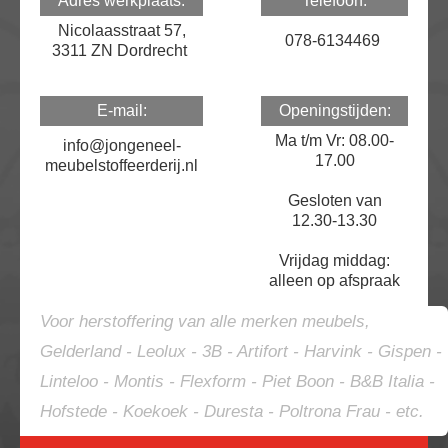
Adres werkplaats:
Telefoon:
Nicolaasstraat 57,
078-6134469
3311 ZN Dordrecht
E-mail:
Openingstijden:
Ma t/m Vr: 08.00-
info@jongeneel-
17.00
meubelstoffeerderij.nl
Gesloten van
12.30-13.30
Vrijdag middag:
alleen op afspraak
Voor herstoffering van alle merken meubels,
Gelderland - Leolux - 3B - Artifort - Harvink - Gispen -
Linteloo - Montis - Flexform - Piet Boon - B&B Italia -
Hofstede - Koekoek - Duresta - Poltrona Frau - etc.