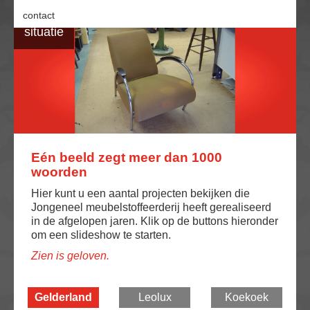
contact
Begin
situatie
Eén beeld zegt meer dan 1000
woorden
Hier kunt u een aantal projecten bekijken die
Jongeneel meubelstoffeerderij heeft gerealiseerd
in de afgelopen jaren. Klik op de buttons hieronder
om een slideshow te starten.
Zien is geloven.
Gelderland
Leolux
Koekoek