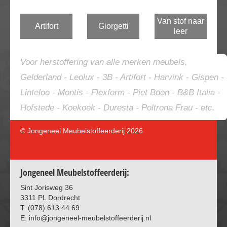
Van stof naar
Artifort
Giorgetti
leer
Voor herstoffering van alle merken meubels,
Gelderland - Leolux - 3B - Artifort - Harvink - Gispen -
Linteloo - Montis - Flexform - Piet Boon - B&B Italia -
Hofstede - Koekoek - Duresta - Poltrona Frau - etc.
© Jongeneel Meubelstoffeerderij
2026
Jongeneel Meubelstoffeerderij:
Sint Jorisweg 36
3311 PL Dordrecht
T: (078) 613 44 69
E: info@jongeneel-meubelstoffeerderij.nl